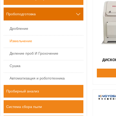
Пробоподготовка

Дробление
Измельчение
Деление проб И Грохочение
ДИСКО
Сушка
Автоматизация и робототехника
Пробирный анализ
Система сбора пыли