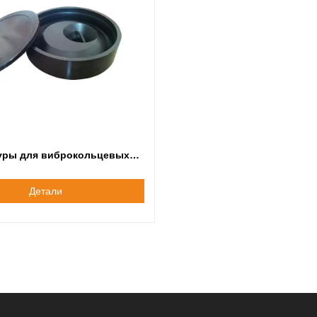
уры для виброкольцевых
чителей (мельниц LM2/TM)
Детали