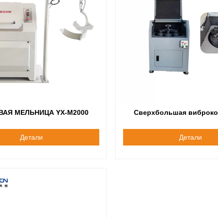
ВАЯ МЕЛЬНИЦА YX-M2000
Сверхбольшая виброко
мельница YX-ZM1
Детали
Детали