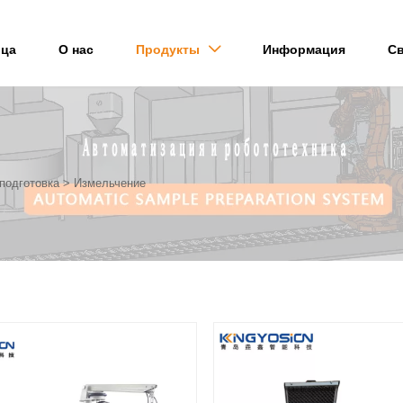
ица
О нас
Продукты
Информация
Св

подготовка
>
Измельчение