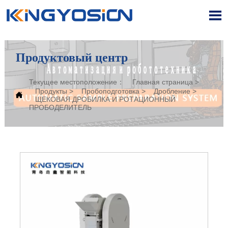

Продуктовый центр
Текущее местоположение：
Главная страница
>
Продукты
>
Пробоподготовка
>
Дробление
>

ЩЕКОВАЯ ДРОБИЛКА И РОТАЦИОННЫЙ
ПРОБОДЕЛИТЕЛЬ