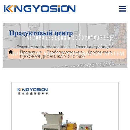

Продуктовый центр
Текущее местоположение：
Главная страница
>

Продукты
>
Пробоподготовка
>
Дробление
>
ЩЕКОВАЯ ДРОБИЛКА YX-JC2500