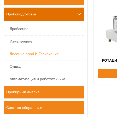
Пробоподготовка

Дробление
Измельчение
Деление проб И Грохочение
РОТАЦ
Сушка
Автоматизация и робототехника
Пробирный анализ
Система сбора пыли