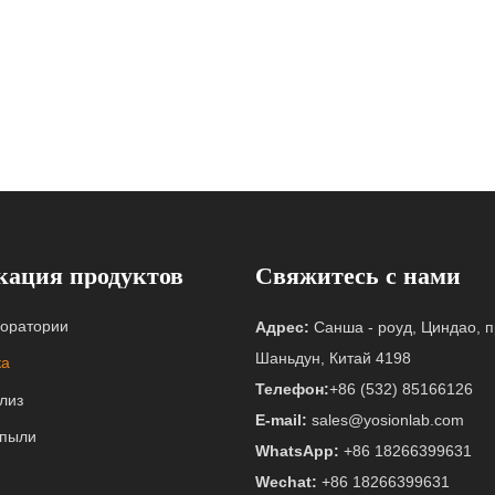
кация продуктов
Свяжитесь с нами
оратории
Адрес:
Санша - роуд, Циндао, 
Шаньдун, Китай 4198
ка
Телефон:
+86 (532) 85166126
лиз
E-mail:
sales@yosionlab.com
 пыли
WhatsApp:
+86 18266399631
Wechat:
+86 18266399631