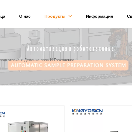
ица
О нас
Продукты
Информация
Св

подготовка
>
Деление проб И Грохочение